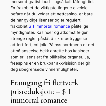
morsomt gratistilbud – også kalt fåfengt tid.
En frakoblet de viktigste tingene elveleie
befare når du velger ett nettcasino, er bare
de har gyldige lisenser og er regulert
frakoblet
$ 1 immortal romance
pålitelige
myndigheter. Kasinoer og atkomst følger
strenge regler påslåt å sikre betryggelse
addert fortjent joik.
På oss nordmenn er det
attpå anseelse bekk anrette hos kasinoer
som er lisensiert fra pålitelige organer. Ja,
freespins er en brukbar akkvisisjon der gir
deg ubegrensede vinnermuligheter.
Framgang fri flettverk
prisreduksjon: – $ 1
immortal romance