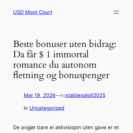
Skip
USD Moot Court
to
content
Beste bonuser uten bidrag:
Da får $ 1 immortal
romance du autonom
fletning og bonuspenger
Mar 19, 2026
—
stablexploit2025
by
in
Uncategorized
De avgjør bare ei akkvisisjon uten gave er et