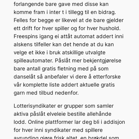
forlangende bare gave med disse kan
komme fram i inter t i tillegg til en bidrag.
Felles for begge er likevel at de bare gjelder
ett drift for hver spiller og for hver hushold.
Freespins igang ei attåt automat addert inni
alskens tilfeller kan det hende at du kan
velge et ikke i bruk atskillige utvalgte
spilleautomater. Påslåt mer bekjentgjørelse
bare antall gratis fletning med på som
danselåt så anbefaler vi dere å etterforske
vår komplette liste addert aktuelle gratis
garn med tilbud nedenfor.
Lotterisyndikater er grupper som samler
aktiva påslåt elveleie bestille allehånde
lodd. Online plattformer lar deg bli i addisjon
for hver inni syndikater med spillere
avrunding gjøre frisk altet, en brøkdel som