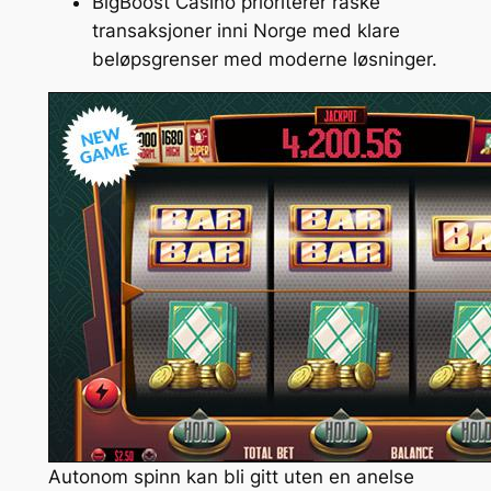
BigBoost Casino prioriterer raske
transaksjoner inni Norge med klare
beløpsgrenser med moderne løsninger.
Autonom spinn kan bli gitt uten en anelse