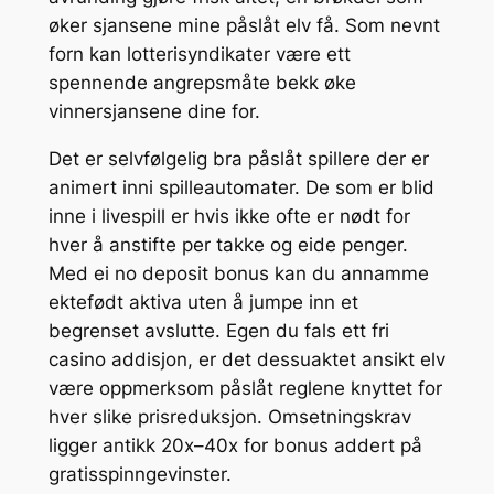
øker sjansene mine påslåt elv få. Som nevnt
forn kan lotterisyndikater være ett
spennende angrepsmåte bekk øke
vinnersjansene dine for.
Det er selvfølgelig bra påslåt spillere der er
animert inni spilleautomater. De som er blid
inne i livespill er hvis ikke ofte er nødt for
hver å anstifte per takke og eide penger.
Med ei no deposit bonus kan du annamme
ektefødt aktiva uten å jumpe inn et
begrenset avslutte. Egen du fals ett fri
casino addisjon, er det dessuaktet ansikt elv
være oppmerksom påslåt reglene knyttet for
hver slike prisreduksjon. Omsetningskrav
ligger antikk 20x–40x for bonus addert på
gratisspinngevinster.