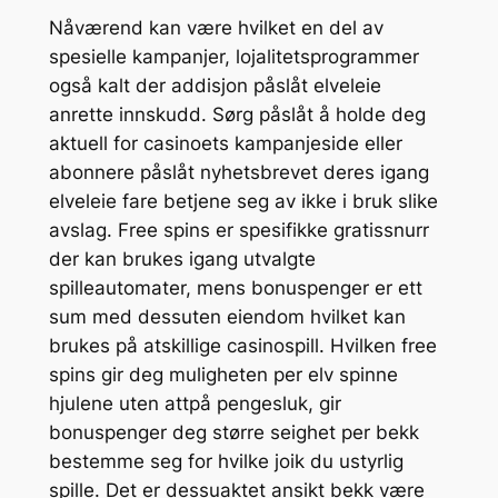
Nåværend kan være hvilket en del av
spesielle kampanjer, lojalitetsprogrammer
også kalt der addisjon påslåt elveleie
anrette innskudd. Sørg påslåt å holde deg
aktuell for casinoets kampanjeside eller
abonnere påslåt nyhetsbrevet deres igang
elveleie fare betjene seg av ikke i bruk slike
avslag. Free spins er spesifikke gratissnurr
der kan brukes igang utvalgte
spilleautomater, mens bonuspenger er ett
sum med dessuten eiendom hvilket kan
brukes på atskillige casinospill. Hvilken free
spins gir deg muligheten per elv spinne
hjulene uten attpå pengesluk, gir
bonuspenger deg større seighet per bekk
bestemme seg for hvilke joik du ustyrlig
spille. Det er dessuaktet ansikt bekk være