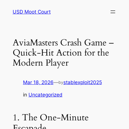
Skip
USD Moot Court
to
content
AviaMasters Crash Game –
Quick‑Hit Action for the
Modern Player
Mar 18, 2026
—
stablexploit2025
by
in
Uncategorized
1. The One‑Minute
Escapade