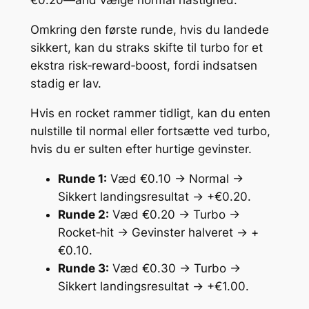
€0.20—and vælge normal hastighed.
Omkring den første runde, hvis du landede
sikkert, kan du straks skifte til turbo for et
ekstra risk‑reward‑boost, fordi indsatsen
stadig er lav.
Hvis en rocket rammer tidligt, kan du enten
nulstille til normal eller fortsætte ved turbo,
hvis du er sulten efter hurtige gevinster.
Runde 1:
Væd €0.10 → Normal →
Sikkert landingsresultat → +€0.20.
Runde 2:
Væd €0.20 → Turbo →
Rocket‑hit → Gevinster halveret → +
€0.10.
Runde 3:
Væd €0.30 → Turbo →
Sikkert landingsresultat → +€1.00.