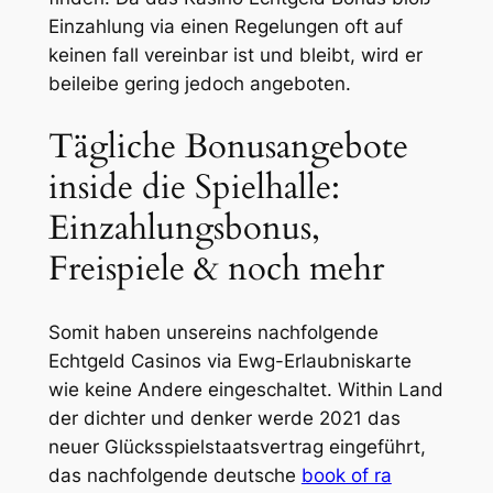
Einzahlung via einen Regelungen oft auf
keinen fall vereinbar ist und bleibt, wird er
beileibe gering jedoch angeboten.
Tägliche Bonusangebote
inside die Spielhalle:
Einzahlungsbonus,
Freispiele & noch mehr
Somit haben unsereins nachfolgende
Echtgeld Casinos via Ewg-Erlaubniskarte
wie keine Andere eingeschaltet. Within Land
der dichter und denker werde 2021 das
neuer Glücksspielstaatsvertrag eingeführt,
das nachfolgende deutsche
book of ra