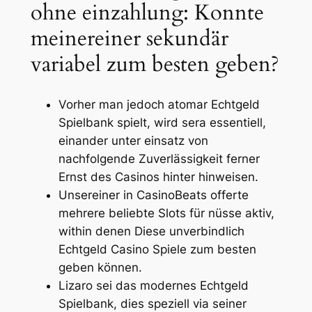
ohne einzahlung: Konnte
meinereiner sekundär
variabel zum besten geben?
Vorher man jedoch atomar Echtgeld
Spielbank spielt, wird sera essentiell,
einander unter einsatz von
nachfolgende Zuverlässigkeit ferner
Ernst des Casinos hinter hinweisen.
Unsereiner in CasinoBeats offerte
mehrere beliebte Slots für nüsse aktiv,
within denen Diese unverbindlich
Echtgeld Casino Spiele zum besten
geben können.
Lizaro sei das modernes Echtgeld
Spielbank, dies speziell via seiner