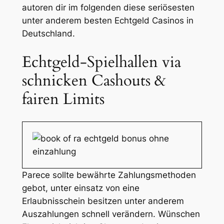
autoren dir im folgenden diese seriösesten
unter anderem besten Echtgeld Casinos in
Deutschland.
Echtgeld-Spielhallen via
schnicken Cashouts &
fairen Limits
Parece sollte bewährte Zahlungsmethoden
gebot, unter einsatz von eine
Erlaubnisschein besitzen unter anderem
Auszahlungen schnell verändern. Wünschen