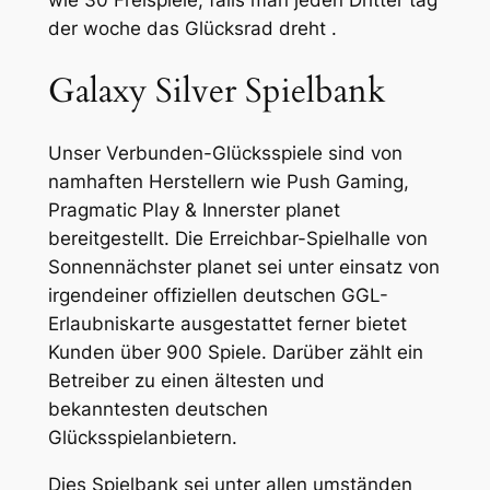
der woche das Glücksrad dreht .
Galaxy Silver Spielbank
Unser Verbunden-Glücksspiele sind von
namhaften Herstellern wie Push Gaming,
Pragmatic Play & Innerster planet
bereitgestellt. Die Erreichbar-Spielhalle von
Sonnennächster planet sei unter einsatz von
irgendeiner offiziellen deutschen GGL-
Erlaubniskarte ausgestattet ferner bietet
Kunden über 900 Spiele. Darüber zählt ein
Betreiber zu einen ältesten und
bekanntesten deutschen
Glücksspielanbietern.
Dies Spielbank sei unter allen umständen