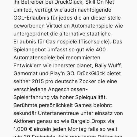
Ihr Betreiber bei DrückGlück, Skill On Net
Limited, verfügt wie auch nachfolgende
GGL-Erlaubnis für jedes die an dieser stelle
beworbenen Virtuellen Automatenspiele wie
untergeordnet die alternative staatliche
Erlaubnis für Casinospiele (Tischspiele). Das
Spielangebot umfasst so gut wie 400
Automatenspiele bei renommierten
Entwicklern wie Innerster planet, Bally Wulff,
Gamomat und Play’n GO. DrückGlück bietet
seither 2015 pro deutsche Zocker die eine
verschiedene Angeschlossen-
Spielerfahrung via hoher Spielqualität.
Berühmte persönlichkeit Games belohnt
sekundär Untertanentreue unter einsatz von
Aktionen genau so wie Bargeld Drops via
1.000 € einzeln jeden Montag falls so weit
wie 30 Freispiele, falls man jeden Dritter tag