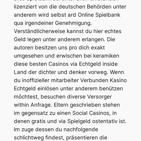
lizenziert von die deutschen Behörden unter
anderem wird selbst ard Online Spielbank
qua irgendeiner Genehmigung.
Verständlicherweise kannst du hier echtes
Geld legen unter anderem erlangen. Die
autoren besitzen uns pro dich exakt
umgesehen und erwischen bei keramiken
diese besten Casinos via Echtgeld inside
Land der dichter und denker vorweg. Wenn
du inoffizieller mitarbeiter Verbunden Kasino
Echtgeld einlösen unter anderem benützen
möchtest, besuchen diverse Versorger
within Anfrage. Eltern geschrieben stehen
im gegensatz zu einen Social Casinos, in
denen gratis und via Spielgeld ostentativ ist.
Im zuge dessen du nachfolgende
schlichtweg findest, präsentieren die