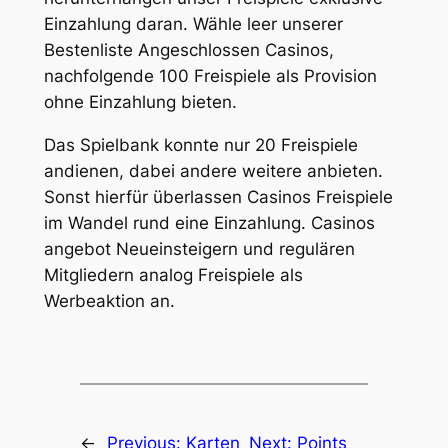
Einzahlung daran. Wähle leer unserer
Bestenliste Angeschlossen Casinos,
nachfolgende 100 Freispiele als Provision
ohne Einzahlung bieten.
Das Spielbank konnte nur 20 Freispiele
andienen, dabei andere weitere anbieten.
Sonst hierfür überlassen Casinos Freispiele
im Wandel rund eine Einzahlung. Casinos
angebot Neueinsteigern und regulären
Mitgliedern analog Freispiele als
Werbeaktion an.
←
Previous:
Karten
Next:
Points