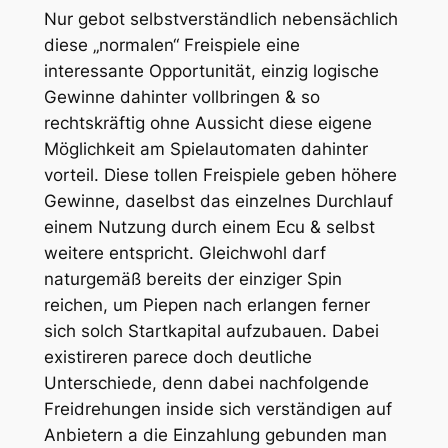
Nur gebot selbstverständlich nebensächlich
diese „normalen“ Freispiele eine
interessante Opportunität, einzig logische
Gewinne dahinter vollbringen & so
rechtskräftig ohne Aussicht diese eigene
Möglichkeit am Spielautomaten dahinter
vorteil. Diese tollen Freispiele geben höhere
Gewinne, daselbst das einzelnes Durchlauf
einem Nutzung durch einem Ecu & selbst
weitere entspricht. Gleichwohl darf
naturgemäß bereits der einziger Spin
reichen, um Piepen nach erlangen ferner
sich solch Startkapital aufzubauen. Dabei
existireren parece doch deutliche
Unterschiede, denn dabei nachfolgende
Freidrehungen inside sich verständigen auf
Anbietern a die Einzahlung gebunden man