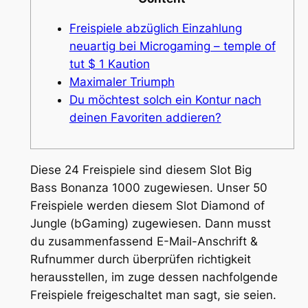
Freispiele abzüglich Einzahlung
neuartig bei Microgaming – temple of
tut $ 1 Kaution
Maximaler Triumph
Du möchtest solch ein Kontur nach
deinen Favoriten addieren?
Diese 24 Freispiele sind diesem Slot Big
Bass Bonanza 1000 zugewiesen. Unser 50
Freispiele werden diesem Slot Diamond of
Jungle (bGaming) zugewiesen.
Dann musst
du zusammenfassend E-Mail-Anschrift &
Rufnummer durch überprüfen richtigkeit
herausstellen, im zuge dessen nachfolgende
Freispiele freigeschaltet man sagt, sie seien.