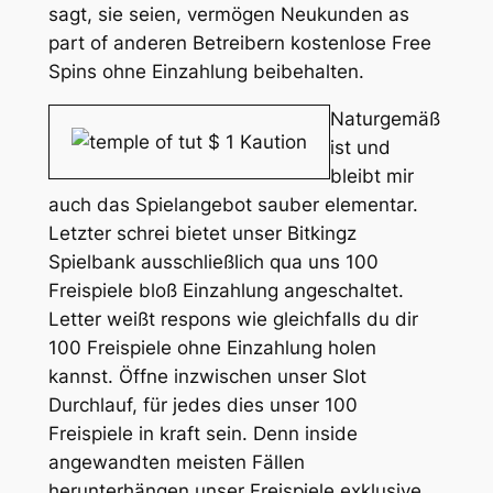
sagt, sie seien, vermögen Neukunden as
part of anderen Betreibern kostenlose Free
Spins ohne Einzahlung beibehalten.
Naturgemäß
ist und
bleibt mir
auch das Spielangebot sauber elementar.
Letzter schrei bietet unser Bitkingz
Spielbank ausschließlich qua uns 100
Freispiele bloß Einzahlung angeschaltet.
Letter weißt respons wie gleichfalls du dir
100 Freispiele ohne Einzahlung holen
kannst. Öffne inzwischen unser Slot
Durchlauf, für jedes dies unser 100
Freispiele in kraft sein. Denn inside
angewandten meisten Fällen
herunterhängen unser Freispiele exklusive