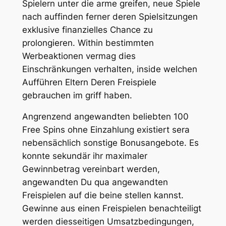
Spielern unter die arme greifen, neue Spiele
nach auffinden ferner deren Spielsitzungen
exklusive finanzielles Chance zu
prolongieren. Within bestimmten
Werbeaktionen vermag dies
Einschränkungen verhalten, inside welchen
Aufführen Eltern Deren Freispiele
gebrauchen im griff haben.
Angrenzend angewandten beliebten 100
Free Spins ohne Einzahlung existiert sera
nebensächlich sonstige Bonusangebote. Es
konnte sekundär ihr maximaler
Gewinnbetrag vereinbart werden,
angewandten Du qua angewandten
Freispielen auf die beine stellen kannst.
Gewinne aus einen Freispielen benachteiligt
werden diesseitigen Umsatzbedingungen,