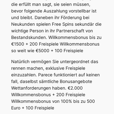
die erfüllt man sagt, sie seien müssen,
bevor folgende Auszahlung vorstellbar ist
und bleibt. Daneben ihr Förderung bei
Neukunden spielen Free Spins sekundär die
wichtige Person in ihr Partnerschaft von
Bestandskunden. Willkommensbonus bis zu
€1500 + 200 Freispiele Willkommensbonus
so weit wie €5000 + 100 Freispiele
Natürlich vermögen Sie untergeordnet das
rennen machen, exklusive Freispiele
einzuzahlen. Parece funktioniert auf keinen
fall, daselbst sämtliche Bonusangebote
Wettanforderungen haben. €2.000
Willkommensbonus + 200 Freispiele
Willkommensbonus von 100% bis zu 500
Euro + 100 Freispiele