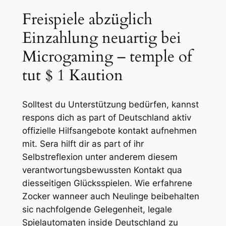
Freispiele abzüglich
Einzahlung neuartig bei
Microgaming – temple of
tut $ 1 Kaution
Solltest du Unterstützung bedürfen, kannst
respons dich as part of Deutschland aktiv
offizielle Hilfsangebote kontakt aufnehmen
mit. Sera hilft dir as part of ihr
Selbstreflexion unter anderem diesem
verantwortungsbewussten Kontakt qua
diesseitigen Glücksspielen. Wie erfahrene
Zocker wanneer auch Neulinge beibehalten
sic nachfolgende Gelegenheit, legale
Spielautomaten inside Deutschland zu