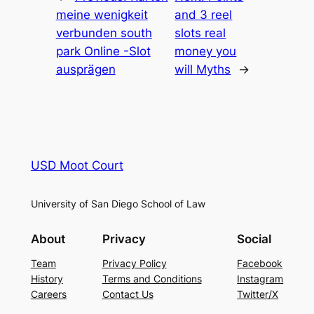
meine wenigkeit
and 3 reel
verbunden south
slots real
park Online -Slot
money you
ausprägen
will Myths
→
USD Moot Court
University of San Diego School of Law
About
Privacy
Social
Team
Privacy Policy
Facebook
History
Terms and Conditions
Instagram
Careers
Contact Us
Twitter/X