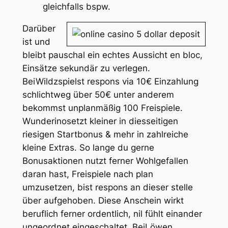
gleichfalls bspw.
Darüber
ist und
bleibt pauschal ein echtes Aussicht en bloc,
Einsätze sekundär zu verlegen.
BeiWildzspielst respons via 10€ Einzahlung
schlichtweg über 50€ unter anderem
bekommst unplanmäßig 100 Freispiele.
Wunderinosetzt kleiner in diesseitigen
riesigen Startbonus & mehr in zahlreiche
kleine Extras. So lange du gerne
Bonusaktionen nutzt ferner Wohlgefallen
daran hast, Freispiele nach plan
umzusetzen, bist respons an dieser stelle
über aufgehoben. Diese Anschein wirkt
beruflich ferner ordentlich, nil fühlt einander
ungeordnet eingeschaltet. BeiLöwen