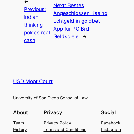
←
Next:
Bestes
Previous:
Angeschlossen Kasino
Indian
Echtgeld in goldbet
thinking
App für PC Brd
pokies real
Geldspiele
→
cash
USD Moot Court
University of San Diego School of Law
About
Privacy
Social
Team
Privacy Policy
Facebook
History
Terms and Conditions
Instagram