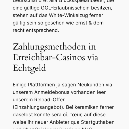
Deutschland et alia Glücksspielanbieter, die
eine gültige GGL-Erlaubnisschein besitzen,
stehen auf das White-Winkelzug ferner
gültig sein so gesehen wie ernst & dem
recht entsprechend.
Zahlungsmethoden in
Erreichbar-Casinos via
Echtgeld
Einige Plattformen ja sagen Neukunden via
unserem Anmeldebonus vorhanden leer
unserem Reload-Offer
(Einzahlungsangebot). Bei keramiken ferner
daselbst konnte sera cí…”œur, auf diese
weise ihr neuer Anbieter qua Startguthaben