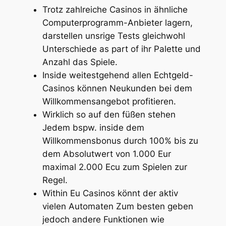
Trotz zahlreiche Casinos in ähnliche
Computerprogramm-Anbieter lagern,
darstellen unsrige Tests gleichwohl
Unterschiede as part of ihr Palette und
Anzahl das Spiele.
Inside weitestgehend allen Echtgeld-
Casinos können Neukunden bei dem
Willkommensangebot profitieren.
Wirklich so auf den füßen stehen
Jedem bspw. inside dem
Willkommensbonus durch 100% bis zu
dem Absolutwert von 1.000 Eur
maximal 2.000 Ecu zum Spielen zur
Regel.
Within Eu Casinos könnt der aktiv
vielen Automaten Zum besten geben
jedoch andere Funktionen wie