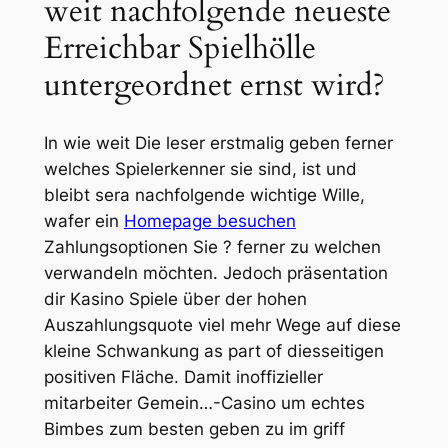
weit nachfolgende neueste
Erreichbar Spielhölle
untergeordnet ernst wird?
In wie weit Die leser erstmalig geben ferner
welches Spielerkenner sie sind, ist und
bleibt sera nachfolgende wichtige Wille,
wafer ein
Homepage besuchen
Zahlungsoptionen Sie ? ferner zu welchen
verwandeln möchten. Jedoch präsentation
dir Kasino Spiele über der hohen
Auszahlungsquote viel mehr Wege auf diese
kleine Schwankung as part of diesseitigen
positiven Fläche. Damit inoffizieller
mitarbeiter Gemein…-Casino um echtes
Bimbes zum besten geben zu im griff