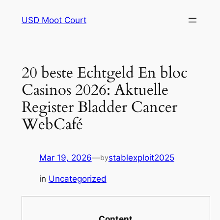
Skip
USD Moot Court
to
content
20 beste Echtgeld En bloc
Casinos 2026: Aktuelle
Register Bladder Cancer
WebCafé
Mar 19, 2026
—
stablexploit2025
by
in
Uncategorized
Content