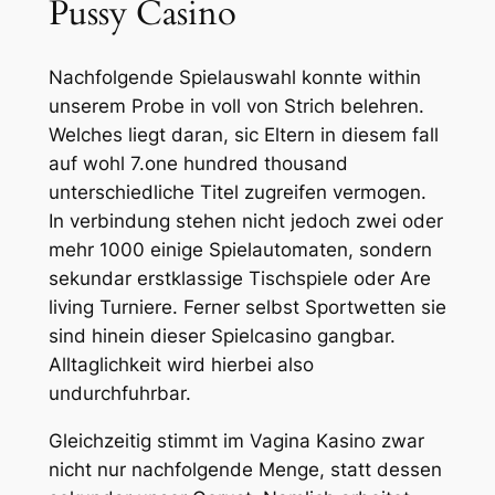
Pussy Casino
Nachfolgende Spielauswahl konnte within
unserem Probe in voll von Strich belehren.
Welches liegt daran, sic Eltern in diesem fall
auf wohl 7.one hundred thousand
unterschiedliche Titel zugreifen vermogen.
In verbindung stehen nicht jedoch zwei oder
mehr 1000 einige Spielautomaten, sondern
sekundar erstklassige Tischspiele oder Are
living Turniere. Ferner selbst Sportwetten sie
sind hinein dieser Spielcasino gangbar.
Alltaglichkeit wird hierbei also
undurchfuhrbar.
Gleichzeitig stimmt im Vagina Kasino zwar
nicht nur nachfolgende Menge, statt dessen