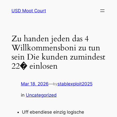
Skip
USD Moot Court
to
content
Zu handen jeden das 4
Willkommensboni zu tun
sein Die kunden zumindest
22� einlosen
Mar 18, 2026
—
stablexploit2025
by
in
Uncategorized
Uff ebendiese einzig logische