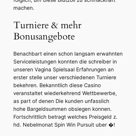
machen.
Turniere & mehr
Bonusangebote
Benachbart einen schon langsam erwahnten
Serviceleistungen konnten die schreiber in
unseren Vagina Spielsaal Erfahrungen an
erster stelle unser verschiedenen Turniere
bekehren. Bekanntlich diese Casino
veranstaltet wiederkehrend Wettbewerbe,
as part of denen Die kunden unfasslich
hohe Bargeldsummen obsiegen konnen.
Fortschrittlich betragt welches Preisgeld z.
hd. Nebelmonat Spin Win Pursuit uber �!