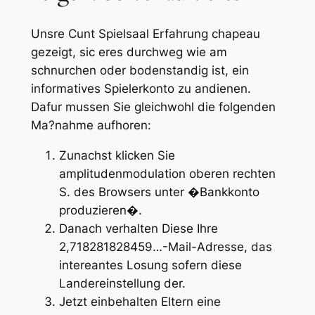
Unsre Cunt Spielsaal Erfahrung chapeau
gezeigt, sic eres durchweg wie am
schnurchen oder bodenstandig ist, ein
informatives Spielerkonto zu andienen.
Dafur mussen Sie gleichwohl die folgenden
Ma?nahme aufhoren:
Zunachst klicken Sie
amplitudenmodulation oberen rechten
S. des Browsers unter �Bankkonto
produzieren�.
Danach verhalten Diese Ihre
2,718281828459…-Mail-Adresse, das
intereantes Losung sofern diese
Landereinstellung der.
Jetzt einbehalten Eltern eine