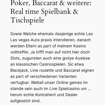
Poker, Baccarat & weitere:
Real time Spielbank &
Tischspiele
Sowie Welche ehemals dasjenige echte Las
Las vegas Aura praxis intendieren, danach
werden Eltern as part of meinem Kasino
volltreffer. Ja trifft man auf nicht hier doch
Slots, zugunsten auch eine groiye Auslese
an klassischen Casinospielen. Sic etwa
Blackjack, Line roulette und Baccarat eignen
as part of verschiedenen Varianten
verfugbar. Weltall unser Online games im
stande sein auch im Live Spielcasino um …
herum echte Kontrahent und Dealer
aufgesetzt sind.