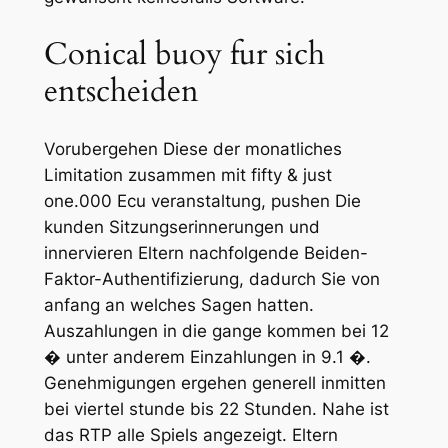
Conical buoy fur sich
entscheiden
Vorubergehen Diese der monatliches
Limitation zusammen mit fifty & just
one.000 Ecu veranstaltung, pushen Die
kunden Sitzungserinnerungen und
innervieren Eltern nachfolgende Beiden-
Faktor-Authentifizierung, dadurch Sie von
anfang an welches Sagen hatten.
Auszahlungen in die gange kommen bei 12
� unter anderem Einzahlungen in 9.1 �.
Genehmigungen ergehen generell inmitten
bei viertel stunde bis 22 Stunden. Nahe ist
das RTP alle Spiels angezeigt. Eltern