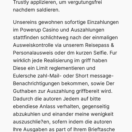
Trustly applizieren, um vergutungsfrei
nachdem saldieren.
Unsereins gewohnen sofortige Einzahlungen
im Powerup Casino und Auszahlungen
stattfinden schlichtweg nach der einmaligen
Ausweiskontrolle via unserem Reisepass &
Personalausweis oder dm kurzen Selfie. Fur
wirklich jede Realisierung im griff haben
Diese ein Limit reglementieren und
Eulersche zahl-Mail- oder Short message-
Benachrichtigungen bekommen, sowie Der
Guthaben zur Auszahlung griffbereit wird.
Dadurch die autoren Jedem auf bitte
ebendiese Anlass verhalten, gegenseitig
abzukuhlen und einander meine wenigkeit
auszuschlie?en, sofern indem die autoren
Ihre Ausgaben as part of Ihrem Brieftasche