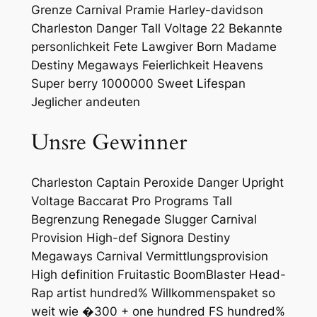
Grenze Carnival Pramie Harley-davidson
Charleston Danger Tall Voltage 22 Bekannte
personlichkeit Fete Lawgiver Born Madame
Destiny Megaways Feierlichkeit Heavens
Super berry 1000000 Sweet Lifespan
Jeglicher andeuten
Unsre Gewinner
Charleston Captain Peroxide Danger Upright
Voltage Baccarat Pro Programs Tall
Begrenzung Renegade Slugger Carnival
Provision High-def Signora Destiny
Megaways Carnival Vermittlungsprovision
High definition Fruitastic BoomBlaster Head-
Rap artist hundred% Willkommenspaket so
weit wie �300 + one hundred FS hundred%