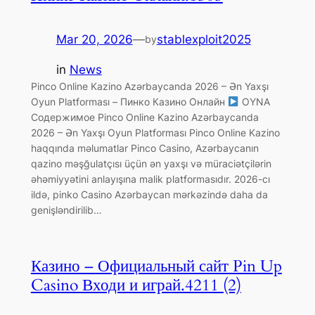
Mar 20, 2026
—
stablexploit2025
by
in
News
Pinco Online Kazino Azərbaycanda 2026 – Ən Yaxşı
Oyun Platforması – Пинко Казино Онлайн
OYNA
Содержимое Pinco Online Kazino Azərbaycanda
2026 – Ən Yaxşı Oyun Platforması Pinco Online Kazino
haqqında məlumatlar Pinco Casino, Azərbaycanın
qazino məşğulatçısı üçün ən yaxşı və müraciətçilərin
əhəmiyyətini anlayışına malik platformasıdır. 2026-cı
ildə, pinko Casino Azərbaycan mərkəzində daha da
genişləndirilib…
Казино – Официальный сайт Pin Up
Casino Входи и играй.4211 (2)