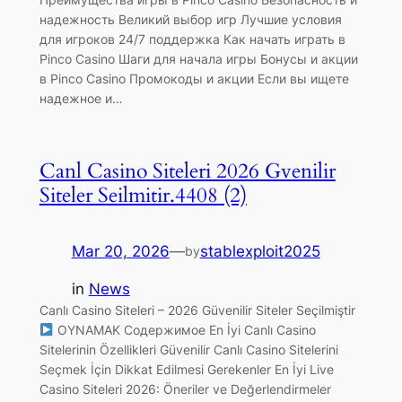
надежность Великий выбор игр Лучшие условия
для игроков 24/7 поддержка Как начать играть в
Pinco Casino Шаги для начала игры Бонусы и акции
в Pinco Casino Промокоды и акции Если вы ищете
надежное и…
Canl Casino Siteleri 2026 Gvenilir
Siteler Seilmitir.4408 (2)
Mar 20, 2026
—
stablexploit2025
by
in
News
Canlı Casino Siteleri – 2026 Güvenilir Siteler Seçilmiştir
OYNAMAK Содержимое En İyi Canlı Casino
Sitelerinin Özellikleri Güvenilir Canlı Casino Sitelerini
Seçmek İçin Dikkat Edilmesi Gerekenler En İyi Live
Casino Siteleri 2026: Öneriler ve Değerlendirmeler