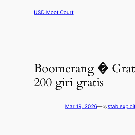
Skip
USD Moot Court
to
content
Boomerang � Gratif
200 giri gratis
Mar 19, 2026
—
stablexplo
by