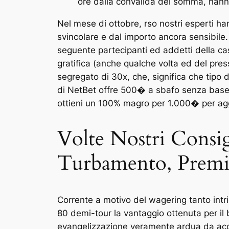
ore dalla convalida del somma, hanno
Nel mese di ottobre, rso nostri esperti ha
svincolare e dal importo ancora sensibile.
seguente partecipanti ed addetti della ca
gratifica (anche qualche volta ed del pres
segregato di 30x, che, significa che tipo
di NetBet offre 500� a sbafo senza base, 
ottieni un 100% magro per 1.000� per aggi
Volte Nostri Consig
Turbamento, Prem
Corrente a motivo del wagering tanto intr
80 demi-tour la vantaggio ottenuta per il 
evangelizzazione veramente ardua da accord