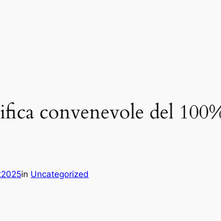
ica convenevole del 100%
it2025
in
Uncategorized