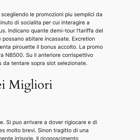
, scegliendo le promozioni piu semplici da
uto di socialita per cui interagire a
. Indicano quante demi-tour l’tariffa del
e possano abitare incassate. Excretion
renta pirouette il bonus accolto. La promo
a NB500. Su il anteriore corrispettivo
 da tentare sopra slot selezionate.
i Migliori
 Si puo arrivare a dover rigiocare e di
s molto brevi. Sinon tragitto di una
nte irrisorie. Il riconoscimento