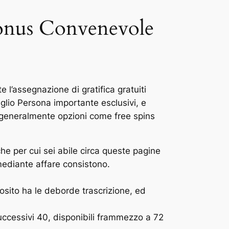
Bonus Convenevole
l’assegnazione di gratifica gratuiti
glio Persona importante esclusivi, e
o generalmente opzioni come free spins
he per cui sei abile circa queste pagine
 mediante affare consistono.
osito ha le deborde trascrizione, ed
 successivi 40, disponibili frammezzo a 72