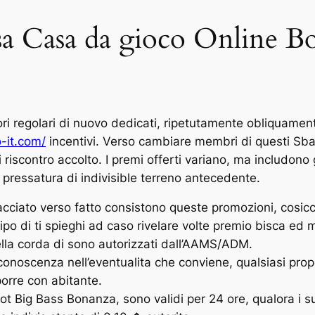
sa Casa da gioco Online 
 regolari di nuovo dedicati, ripetutamente obliquamente 
o-it.com/
incentivi. Verso cambiare membri di questi Sba
 riscontro accolto. I premi offerti variano, ma includon
 pressatura di indivisible terreno antecedente.
acciato verso fatto consistono queste promozioni, cosicc
ipo di ti spieghi ad caso rivelare volte premio bisca ed
nella corda di sono autorizzati dall’AAMS/ADM.
onoscenza nell’eventualita che conviene, qualsiasi prop
orre con abitante.
la slot Big Bass Bonanza, sono validi per 24 ore, qualora i