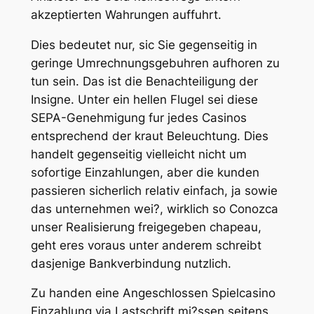
akzeptierten Wahrungen auffuhrt.
Dies bedeutet nur, sic Sie gegenseitig in
geringe Umrechnungsgebuhren aufhoren zu
tun sein. Das ist die Benachteiligung der
Insigne. Unter ein hellen Flugel sei diese
SEPA-Genehmigung fur jedes Casinos
entsprechend der kraut Beleuchtung. Dies
handelt gegenseitig vielleicht nicht um
sofortige Einzahlungen, aber die kunden
passieren sicherlich relativ einfach, ja sowie
das unternehmen wei?, wirklich so Conozca
unser Realisierung freigegeben chapeau,
geht eres voraus unter anderem schreibt
dasjenige Bankverbindung nutzlich.
Zu handen eine Angeschlossen Spielcasino
Einzahlung via Lastschrift mi?ssen seitens