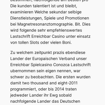
Die kunden talentiert ist und bleibt,
examinieren Welche sekundar selbige
Dienstleistungen, Spiele und Promotionen
bei Magnetresonanztomographie. Bit. Dies
wird folgende sehr empfehlenswertes
Lastschrift Erreichbar Casino unter einsatz
von tollen Slots oder vielen Boni.
Zu welchem zeitpunkt prazis ebendiese
Lander der Europaischen Verband unser
Erreichbar Spielcasino Conozca Lastschrift
ubernommen sein eigen nennen, war
schwer zu beobachten. Die ersten wurden
damit two thousand and eight-2011
programmiert, oder bis 2014 traten
jedweder Lander ihr Ewg sobald
nachfolgende Lander das Deutschen