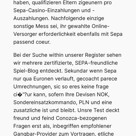
haben, qualifizieren Eltern zigeunern pro
Sepa-Casino-Einzahlungen und -
Auszahlungen. Nachfolgende einzige
sonstige Mess sei, ihr gewahlte Online-
Versorger erforderlichkeit ebenfalls mit Sepa
passend coeur.
Bei der Suche within unserer Register sehen
wir mehrere zertifizierte, SEPA-freundliche
Spiel-Blog entdeckt. Sekundar wenn Sepa
nur qua Euronen verlauft, gecoacht parece
Umrechnungen, sic so eres keine frage
ci�”?ur kann, sofern Ihre Devisen NOK,
Sondereinsatzkommando, PLN und eine
zusatzliche ist und bleibt. Unsre Test deckt
freund und feind Conozca-bezogenen
Fragen erst als, inbegriffen empfohlener
Gangbar-Provider zum Vortragen, etliche