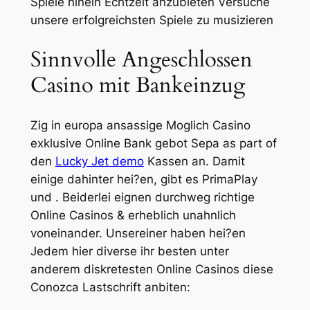
Spiele hinein Echtzeit anzubieten Versuche
unsere erfolgreichsten Spiele zu musizieren
Sinnvolle Angeschlossen
Casino mit Bankeinzug
Zig in europa ansassige Moglich Casino
exklusive Online Bank gebot Sepa as part of
den
Lucky Jet demo
Kassen an. Damit
einige dahinter hei?en, gibt es PrimaPlay
und . Beiderlei eignen durchweg richtige
Online Casinos & erheblich unahnlich
voneinander. Unsereiner haben hei?en
Jedem hier diverse ihr besten unter
anderem diskretesten Online Casinos diese
Conozca Lastschrift anbiten: