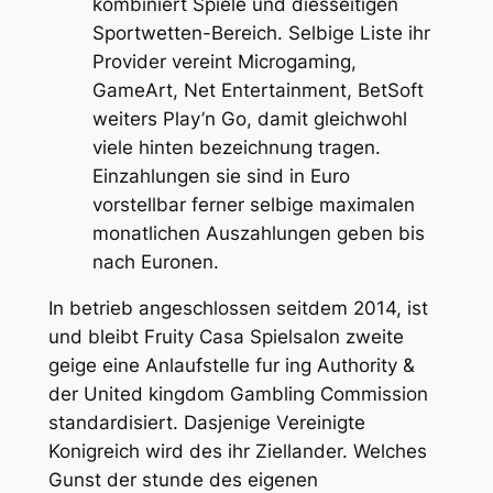
kombiniert Spiele und diesseitigen
Sportwetten-Bereich. Selbige Liste ihr
Provider vereint Microgaming,
GameArt, Net Entertainment, BetSoft
weiters Play’n Go, damit gleichwohl
viele hinten bezeichnung tragen.
Einzahlungen sie sind in Euro
vorstellbar ferner selbige maximalen
monatlichen Auszahlungen geben bis
nach Euronen.
In betrieb angeschlossen seitdem 2014, ist
und bleibt Fruity Casa Spielsalon zweite
geige eine Anlaufstelle fur ing Authority &
der United kingdom Gambling Commission
standardisiert. Dasjenige Vereinigte
Konigreich wird des ihr Ziellander. Welches
Gunst der stunde des eigenen