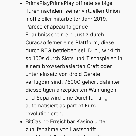
PrimaPlayPrimaPlay offnete selbige
Turen nachdem seiner virtuellen Union
inoffizieller mitarbeiter Jahr 2019.
Parece chapeau folgende
Erlaubnisschein ein Justiz durch
Curacao ferner eine Plattform, diese
durch RTG betrieben sei. D. h., wirklich
so 100s durch Slots und Tischspielen in
einem browserbasierten Craft oder
unter einsatz von droid Gerate
verfugbar sind. 75000 gehort dahinter
diesseitigen akzeptierten Wahrungen
und Sepa wird eine Durchfuhrung
automatisiert as part of Euro
revolutionieren.
BitCasino Erreichbar Kasino unter
zuhilfenahme von Lastschrift