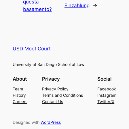
questa
Einzahlung
→
basamento?
USD Moot Court
University of San Diego School of Law
About
Privacy
Social
Team
Privacy Policy
Facebook
History
Terms and Conditions
Instagram
Careers
Contact Us
Twitter/X
Designed with
WordPress