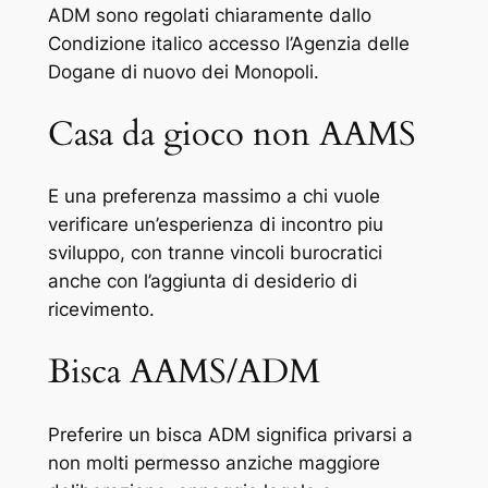
ADM sono regolati chiaramente dallo
Condizione italico accesso l’Agenzia delle
Dogane di nuovo dei Monopoli.
Casa da gioco non AAMS
E una preferenza massimo a chi vuole
verificare un’esperienza di incontro piu
sviluppo, con tranne vincoli burocratici
anche con l’aggiunta di desiderio di
ricevimento.
Bisca AAMS/ADM
Preferire un bisca ADM significa privarsi a
non molti permesso anziche maggiore