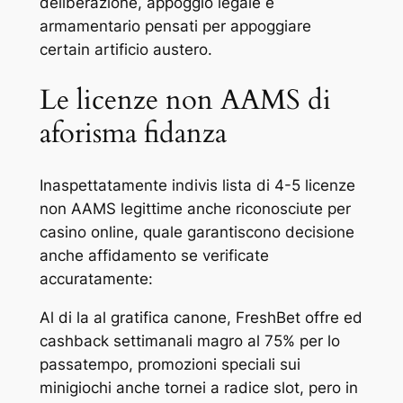
deliberazione, appoggio legale e
armamentario pensati per appoggiare
certain artificio austero.
Le licenze non AAMS di
aforisma fidanza
Inaspettatamente indivis lista di 4-5 licenze
non AAMS legittime anche riconosciute per
casino online, quale garantiscono decisione
anche affidamento se verificate
accuratamente:
Al di la al gratifica canone, FreshBet offre ed
cashback settimanali magro al 75% per lo
passatempo, promozioni speciali sui
minigiochi anche tornei a radice slot, pero in