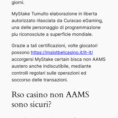
giorni.
MyStake Tumulto elaborazione in liberta
autorizzato rilasciata da Curacao eGaming,
una delle personaggio di programmazione
piu riconosciute a superficie mondiale.
Grazie a tali certificazioni, volte giocatori
possono
https://mslotbetcasino.it/it-it/
accorgersi MyStake certain bisca non AAMS
austero anche indiscutibile, mediante
controlli regolari sulle operazioni ed
soccorso delle transazioni.
Rso casino non AAMS
sono sicuri?