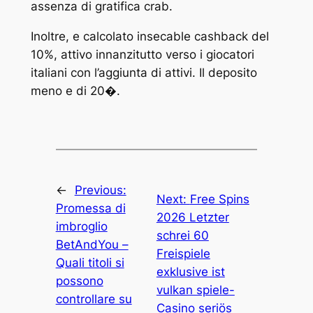
assenza di gratifica crab.
Inoltre, e calcolato insecable cashback del
10%, attivo innanzitutto verso i giocatori
italiani con l’aggiunta di attivi. Il deposito
meno e di 20�.
←
Previous:
Next:
Free Spins
Promessa di
2026 Letzter
imbroglio
schrei 60
BetAndYou –
Freispiele
Quali titoli si
exklusive ist
possono
vulkan spiele-
controllare su
Casino seriös